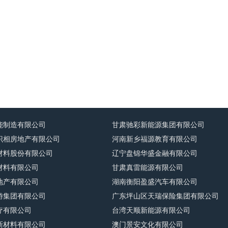
能制造有限公司
甘肃驰彩新能源集团有限公司
识相房地产有限公司
河南新乡福源教育有限公司
材料股份有限公司
辽宁盘锦华盛金融有限公司
材料有限公司
甘肃真雷能源有限公司
地产有限公司
湖南衡阳盈盛汽车有限公司
游集团有限公司
广东坪山区天瑞保险集团有限公司
疗有限公司
台湾天顺新能源有限公司
新材料有限公司
澳门景安文化有限公司