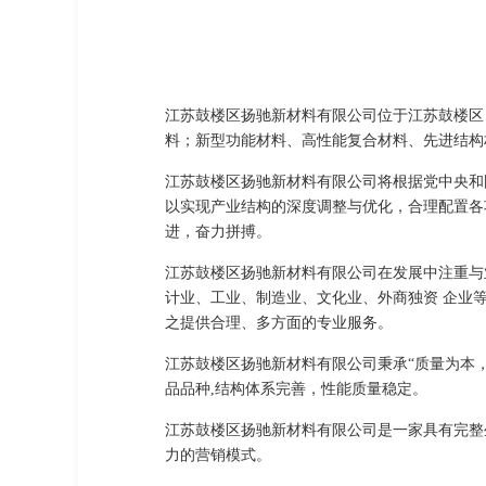
江苏鼓楼区扬驰新材料有限公司位于江苏鼓楼区，
料；新型功能材料、高性能复合材料、先进结构
江苏鼓楼区扬驰新材料有限公司将根据党中央和
以实现产业结构的深度调整与优化，合理配置各
进，奋力拼搏。
江苏鼓楼区扬驰新材料有限公司在发展中注重与
计业、工业、制造业、文化业、外商独资 企业
之提供合理、多方面的专业服务。
江苏鼓楼区扬驰新材料有限公司秉承“质量为本
品品种,结构体系完善，性能质量稳定。
江苏鼓楼区扬驰新材料有限公司是一家具有完整
力的营销模式。