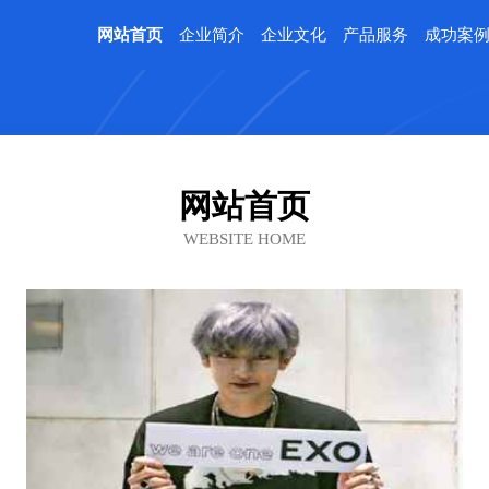
网站首页
企业简介
企业文化
产品服务
成功案
网站首页
WEBSITE HOME