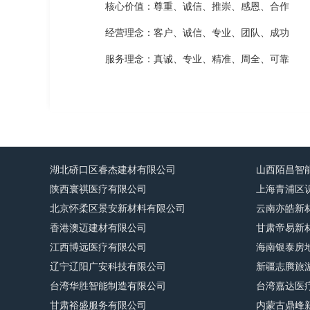
核心价值：尊重、诚信、推崇、感恩、合作
经营理念：客户、诚信、专业、团队、成功
服务理念：真诚、专业、精准、周全、可靠
湖北硚口区睿杰建材有限公司
山西陌昌智
陕西寰祺医疗有限公司
上海青浦区
北京怀柔区景安新材料有限公司
云南亦皓新
香港澳迈建材有限公司
甘肃帝易新
江西博远医疗有限公司
海南银泰房
辽宁辽阳广安科技有限公司
新疆志腾旅
台湾华胜智能制造有限公司
台湾嘉达医
甘肃裕盛服务有限公司
内蒙古鼎峰